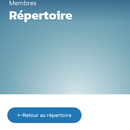
Membres
Aller
En
Répertoire
au
contenu
Retour au répertoire